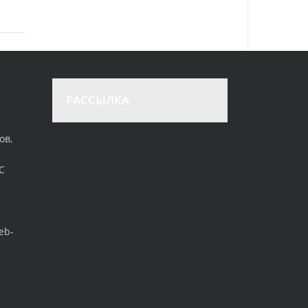
РАССЫЛКА
ов,
С
eb-