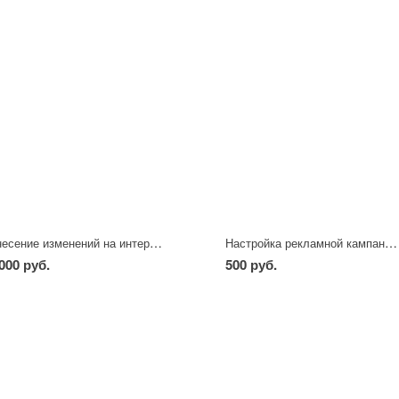
Внесение изменений на интернет-сайте
Настройка рекламной кампании в Яндекс
000 руб.
500 руб.
-
+
-
+
ч
шт