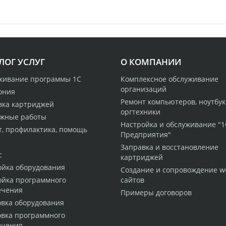
ЛОГ УСЛУГ
О КОМПАНИИ
живание программы 1С
Комплексное обслуживание
организаций
ония
Ремонт компьютеров, ноутбук
вка картриджей
оргтехники
жные работы
Настройка и обслуживание "1
т, профилактика, помощь
Предприятия"
Заправка и восстановление
с
картриджей
ойка оборудования
Создание и сопровождение w
ойка программного
сайтов
ечения
Примеры договоров
овка оборудования
овка программного
ечения