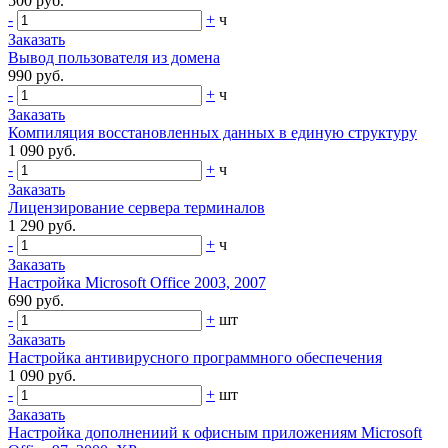
500 руб.
-
+
ч
Заказать
Вывод пользователя из домена
990 руб.
-
+
ч
Заказать
Компиляция восстановленных данных в единую структуру
1 090 руб.
-
+
ч
Заказать
Лицензирование сервера терминалов
1 290 руб.
-
+
ч
Заказать
Настройка Microsoft Office 2003, 2007
690 руб.
-
+
шт
Заказать
Настройка антивирусного программного обеспечения
1 090 руб.
-
+
шт
Заказать
Настройка дополнениий к офисным приложениям Microsoft